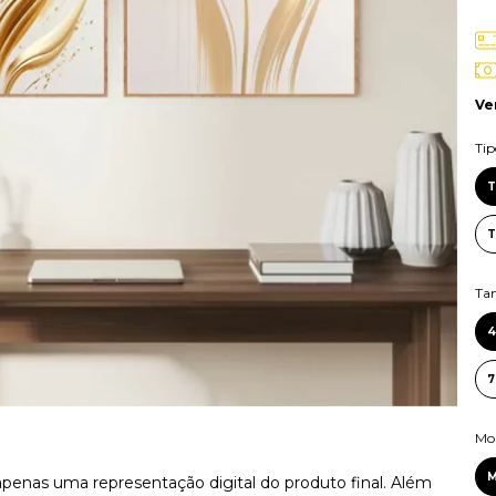
Ve
Ti
T
T
Ta
Mo
apenas uma representação digital do produto final. Além