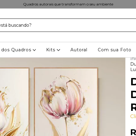
Quadros autorais que transformam o seu ambiente
 dos Quadros
Kits
Autoral
Com sua Foto
Iní
Du
Lu
D
Cl
R