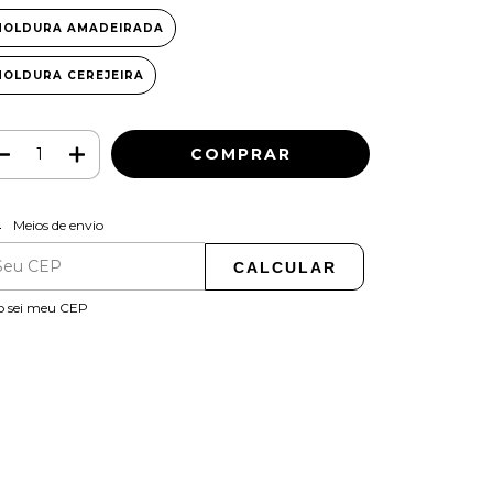
MOLDURA AMADEIRADA
MOLDURA CEREJEIRA
ALTERAR CEP
regas para o CEP:
Meios de envio
CALCULAR
o sei meu CEP