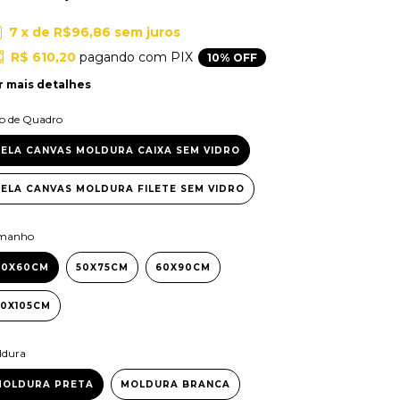
7
x de
R$96,86
sem juros
R$ 610,20
pagando com PIX
10% OFF
r mais detalhes
po de Quadro
ELA CANVAS MOLDURA CAIXA SEM VIDRO
ELA CANVAS MOLDURA FILETE SEM VIDRO
manho
40X60CM
50X75CM
60X90CM
70X105CM
ldura
MOLDURA PRETA
MOLDURA BRANCA