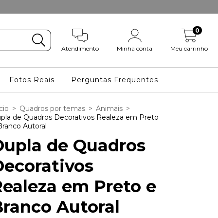
0
Atendimento
Minha conta
Meu carrinho
Fotos Reais
Perguntas Frequentes
cio
>
Quadros por temas
>
Animais
>
pla de Quadros Decorativos Realeza em Preto
Branco Autoral
Dupla de Quadros
Decorativos
ealeza em Preto e
ranco Autoral