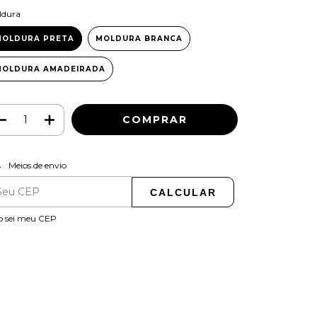
ldura
MOLDURA PRETA
MOLDURA BRANCA
MOLDURA AMADEIRADA
ALTERAR CEP
regas para o CEP:
Meios de envio
CALCULAR
o sei meu CEP