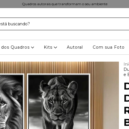
Quadros autorais que transformam o seu ambiente
 dos Quadros
Kits
Autoral
Com sua Foto
Iní
Du
e 
R
B