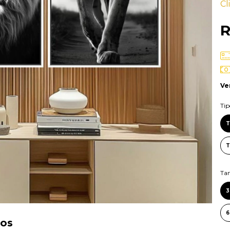
Cl
R
Ve
Ti
T
T
Ta
ros