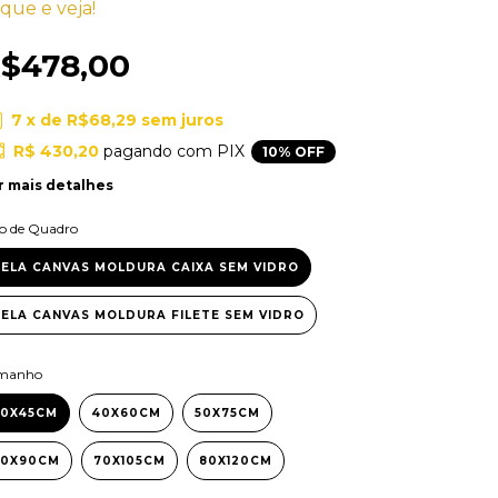
ique e veja!
$478,00
7
x de
R$68,29
sem juros
R$ 430,20
pagando com PIX
10% OFF
r mais detalhes
po de Quadro
ELA CANVAS MOLDURA CAIXA SEM VIDRO
ELA CANVAS MOLDURA FILETE SEM VIDRO
manho
30X45CM
40X60CM
50X75CM
60X90CM
70X105CM
80X120CM