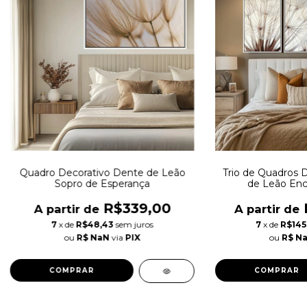
Quadro Decorativo Dente de Leão
Trio de Quadros 
Sopro de Esperança
de Leão Enc
R$339,00
A partir de
A partir de
7
x de
R$48,43
sem juros
7
x de
R$145
ou
R$ NaN
via
PIX
ou
R$ N
COMPRAR
COMPRAR