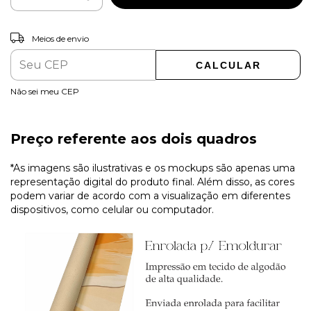
ALTERAR CEP
Entregas para o CEP:
Meios de envio
CALCULAR
Não sei meu CEP
Preço referente aos dois quadros
*As imagens são ilustrativas e os mockups são apenas uma
representação digital do produto final. Além disso, as cores
podem variar de acordo com a visualização em diferentes
dispositivos, como celular ou computador.