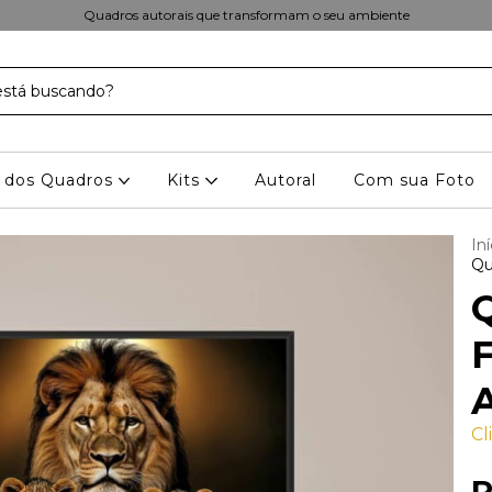
Quadros autorais que transformam o seu ambiente
 dos Quadros
Kits
Autoral
Com sua Foto
Iní
Qu
F
A
Cl
R