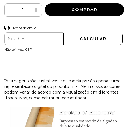
ALTERAR CEP
Entregas para o CEP:
Meios de envio
CALCULAR
Não sei meu CEP
*As imagens são ilustrativas e os mockups são apenas uma
representação digital do produto final. Além disso, as cores
podem variar de acordo com a visualização em diferentes
dispositivos, como celular ou computador.