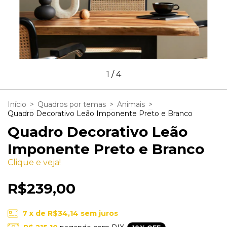
1
/
4
Início
>
Quadros por temas
>
Animais
>
Quadro Decorativo Leão Imponente Preto e Branco
Quadro Decorativo Leão
Imponente Preto e Branco
Clique e veja!
R$239,00
7
x de
R$34,14
sem juros