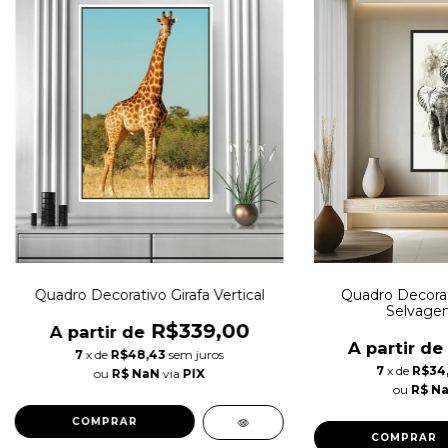
Quadro Decorativo Girafa Vertical
Quadro Decora
Selvagem
R$339,00
A partir de
A partir de
7
x de
R$48,43
sem juros
7
x de
R$34,
ou
R$ NaN
via
PIX
ou
R$ N
COMPRAR
COMPRAR