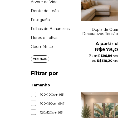
Árvore da Vida
Dente de Leão
Fotografia
Folhas de Bananeiras
Dupla de Qua
Decorativos Tensão
Flores e Folhas
com Toque de Ouro
A partir 
Geométrico
R$678,
7
x de
R$96,86
sem
VER MAIS
ou
R$610,20
vi
Filtrar por
Tamanho
100x100cm (65)
100x150cm (547)
120x120cm (65)