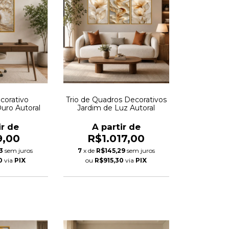
corativo
Trio de Quadros Decorativos
Ouro Autoral
Jardim de Luz Autoral
ir de
A partir de
9,00
R$1.017,00
3
sem juros
7
x de
R$145,29
sem juros
0
via
PIX
ou
R$915,30
via
PIX