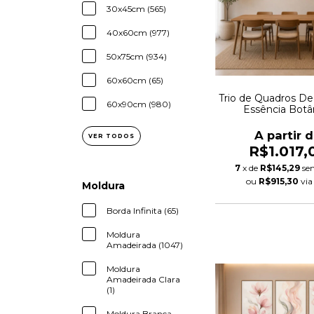
30x45cm (565)
40x60cm (977)
50x75cm (934)
60x60cm (65)
Trio de Quadros De
60x90cm (980)
Essência Botâ
Contemporânea A
A partir 
VER TODOS
R$1.017,
7
x de
R$145,29
se
ou
R$915,30
vi
Moldura
Borda Infinita (65)
Moldura
Amadeirada (1047)
Moldura
Amadeirada Clara
(1)
Moldura Branca