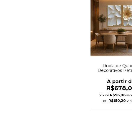
Dupla de Qua
Decorativos Péta
Realeza Auto
A partir 
R$678,
7
x de
R$96,86
sem
ou
R$610,20
vi