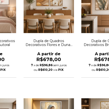
corativos
Dupla de Quadros
Dupla de 
utoral
Decorativos Flores e Dunas
Decorativos Br
Autoral
Auto
de
A partir de
A part
00
R$678,00
R$67
m juros
7
x de
R$96,86
sem juros
7
x de
R$96,8
a
PIX
ou
R$610,20
via
PIX
ou
R$610,2