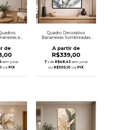
Quadros
Quadro Decorativo
ananeiras em
Bananeiras Sombreadas
Autoral
Autoral
ir de
A partir de
8,00
R$339,00
6
sem juros
7
x de
R$48,43
sem juros
0
via
PIX
ou
R$305,10
via
PIX