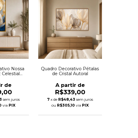
ativo Nossa
Quadro Decorativo Pétalas
 Celestial
de Cristal Autoral
Autoral
ir de
A partir de
9,00
R$339,00
3
sem juros
7
x de
R$48,43
sem juros
0
via
PIX
ou
R$305,10
via
PIX