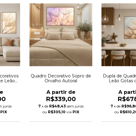
corativos
Quadro Decorativo Sopro de
Dupla de Quad
de Leão
Orvalho Autoral
Leão Gotas 
de
A partir de
A part
00
R$339,00
R$67
m juros
7
x de
R$48,43
sem juros
7
x de
R$96,8
a
PIX
ou
R$305,10
via
PIX
ou
R$610,2