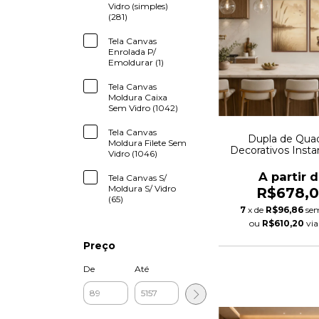
Vidro (simples)
(281)
Tela Canvas
Enrolada P/
Emoldurar (1)
Tela Canvas
Moldura Caixa
Sem Vidro (1042)
Tela Canvas
Dupla de Qua
Moldura Filete Sem
Decorativos Insta
Vidro (1046)
Calmaria Auto
A partir 
Tela Canvas S/
Moldura S/ Vidro
R$678,
(65)
7
x de
R$96,86
sem
ou
R$610,20
vi
Preço
De
Até