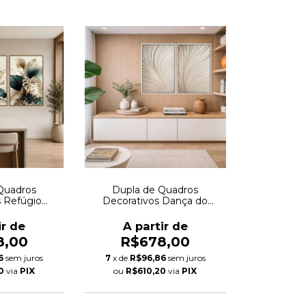
Quadros
Dupla de Quadros
s Refúgio
Decorativos Dança do
Autoral
Vento Autoral
ir de
A partir de
8,00
R$678,00
6
sem juros
7
x de
R$96,86
sem juros
0
via
PIX
ou
R$610,20
via
PIX