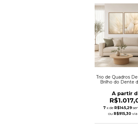
Trio de Quadros De
Brilho do Dente 
Autoral
A partir 
R$1.017,
7
x de
R$145,29
se
ou
R$915,30
vi