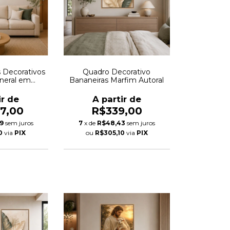
s Decorativos
Quadro Decorativo
ineral em
Bananeiras Marfim Autoral
 Autoral
ir de
A partir de
17,00
R$339,00
29
sem juros
7
x de
R$48,43
sem juros
0
via
PIX
ou
R$305,10
via
PIX