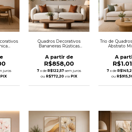
Quadros Decorativos
corativos
Trio de Quadro
Bananeiras Rústicas
nica
Abstrato M
Artísticas Autoral
utoral
Movimento
A partir de
de
A part
R$858,00
00
R$1.0
7
x de
R$122,57
sem juros
m juros
7
x de
R$145,
ou
R$772,20
via
PIX
a
PIX
ou
R$915,3