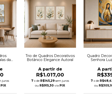
dros
Trio de Quadros Decorativos
Quadro Decor
las da
Botânico Elegance Autoral
Senhora Luz
ral
Vertical 
de
A partir de
A part
00
R$1.017,00
R$33
 juros
7
x de
R$145,29
sem juros
7
x de
R$48,4
a
PIX
ou
R$915,30
via
PIX
ou
R$305,1