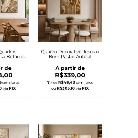
Quadros
Quadro Decorativo Jesus o
isa Botânica
Bom Pastor Autoral
ral
ir de
A partir de
8,00
R$339,00
6
sem juros
7
x de
R$48,43
sem juros
0
via
PIX
ou
R$305,10
via
PIX