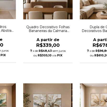
dros
Quadro Decorativo Folhas
Dupla de 
 Abstrata
Bananeiras da Calmaria
Decorativos B
 Autoral
Autoral
Harmonia 
de
A partir de
A part
00
R$339,00
R$67
 juros
7
x de
R$48,43
sem juros
7
x de
R$96,8
a
PIX
ou
R$305,10
via
PIX
ou
R$610,2