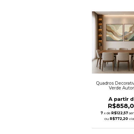
Quadros Decorati
Verde Autor
A partir 
R$858,
7
x de
R$122,57
se
ou
R$772,20
vi