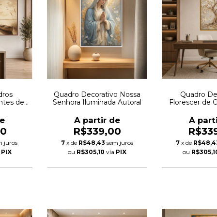
dros
Quadro Decorativo Nossa
Quadro De
ntes de
Senhora Iluminada Autoral
Florescer de 
ral
de
A partir de
A part
00
R$339,00
R$33
 juros
7
x de
R$48,43
sem juros
7
x de
R$48,4
a
PIX
ou
R$305,10
via
PIX
ou
R$305,1