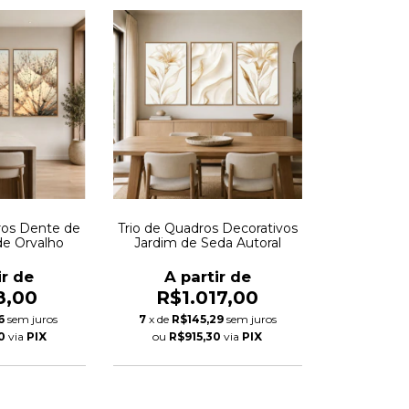
ros Dente de
Trio de Quadros Decorativos
de Orvalho
Jardim de Seda Autoral
ir de
A partir de
8,00
R$1.017,00
6
sem juros
7
x de
R$145,29
sem juros
0
via
PIX
ou
R$915,30
via
PIX