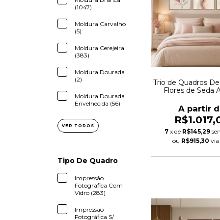
(1047)
Moldura Carvalho
(5)
Moldura Cerejeira
(383)
Moldura Dourada
(2)
Trio de Quadros De
Flores de Seda A
Moldura Dourada
Envelhecida (56)
A partir 
R$1.017,
VER TODOS
7
x de
R$145,29
se
ou
R$915,30
vi
Tipo De Quadro
Impressão
Fotográfica Com
Vidro (283)
Impressão
Fotográfica S/