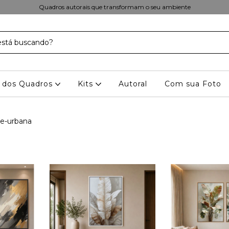
Quadros autorais que transformam o seu ambiente
 dos Quadros
Kits
Autoral
Com sua Foto
te-urbana