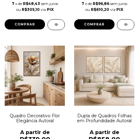
7
x de
R$48,43
sem juros
7
x de
R$96,86
sem juros
ou
R$305,10
via
PIX
ou
R$610,20
via
PIX
COMPRAR
COMPRAR
Quadro Decorativo Flor
Dupla de Quadros Folhas
Elegância Autoral
em Profundidade Autoral
A partir de
A partir de