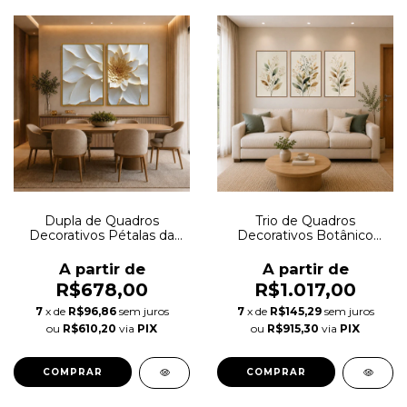
Dupla de Quadros
Trio de Quadros
Decorativos Pétalas da
Decorativos Botânico
Realeza Autoral
Elegance Autoral
A partir de
A partir de
R$678,00
R$1.017,00
7
x de
R$96,86
sem juros
7
x de
R$145,29
sem juros
ou
R$610,20
via
PIX
ou
R$915,30
via
PIX
COMPRAR
COMPRAR