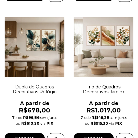
Dupla de Quadros
Trio de Quadros
Decorativos Refúgio
Decorativos Jardim
Botânico Autoral
Aquarela Autoral
A partir de
A partir de
R$678,00
R$1.017,00
7
x de
R$96,86
sem juros
7
x de
R$145,29
sem juros
ou
R$610,20
via
PIX
ou
R$915,30
via
PIX