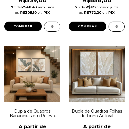
R$339,00
R$858,00
7
x de
R$48,43
sem juros
7
x de
R$122,57
sem juros
ou
R$305,10
via
PIX
ou
R$772,20
via
PIX
COMPRAR
COMPRAR
Dupla de Quadros
Dupla de Quadros Folhas
Bananeiras em Relevo
de Linho Autoral
Marfim Autoral
A partir de
A partir de