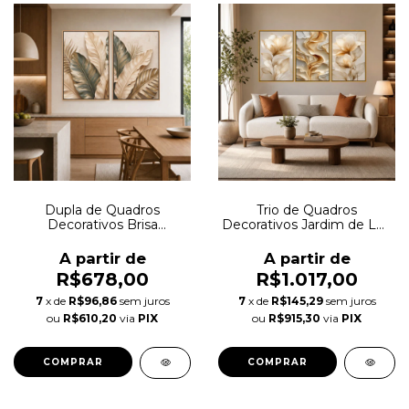
Dupla de Quadros
Trio de Quadros
Decorativos Brisa
Decorativos Jardim de Luz
Botânica Autoral
Autoral
A partir de
A partir de
R$678,00
R$1.017,00
7
x de
R$96,86
sem juros
7
x de
R$145,29
sem juros
ou
R$610,20
via
PIX
ou
R$915,30
via
PIX
COMPRAR
COMPRAR