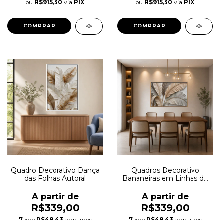
ou
R$915,30
via
PIX
ou
R$915,30
via
PIX
COMPRAR
COMPRAR
Quadro Decorativo Dança
Quadros Decorativo
das Folhas Autoral
Bananeiras em Linhas de
Areia Autoral
A partir de
A partir de
R$339,00
R$339,00
7
x de
R$48,43
sem juros
7
x de
R$48,43
sem juros