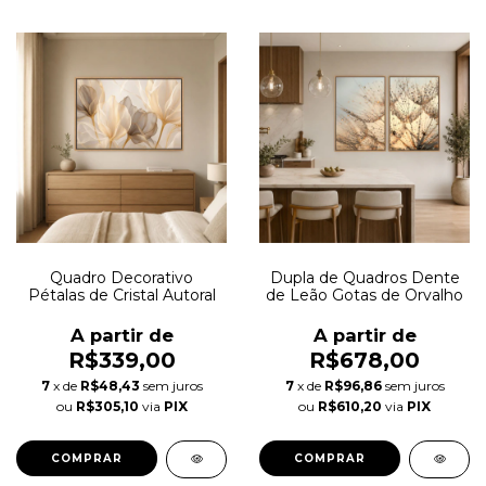
Quadro Decorativo
Dupla de Quadros Dente
Pétalas de Cristal Autoral
de Leão Gotas de Orvalho
A partir de
A partir de
R$339,00
R$678,00
7
x de
R$48,43
sem juros
7
x de
R$96,86
sem juros
ou
R$305,10
via
PIX
ou
R$610,20
via
PIX
COMPRAR
COMPRAR