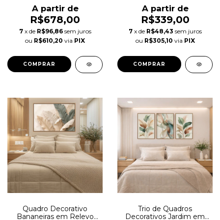
A partir de
A partir de
R$678,00
R$339,00
7
x de
R$96,86
sem juros
7
x de
R$48,43
sem juros
ou
R$610,20
via
PIX
ou
R$305,10
via
PIX
COMPRAR
COMPRAR
Quadro Decorativo
Trio de Quadros
Bananeiras em Relevo
Decorativos Jardim em