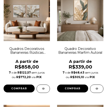
Quadros Decorativos
Quadro Decorativo
Bananeiras Rústicas
Bananeiras Marfim Autoral
Artísticas Autoral
A partir de
A partir de
R$858,00
R$339,00
7
x de
R$122,57
sem juros
7
x de
R$48,43
sem juros
ou
R$772,20
via
PIX
ou
R$305,10
via
PIX
COMPRAR
COMPRAR