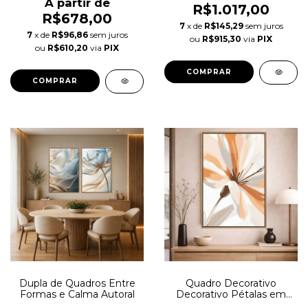
A partir de
R$1.017,00
R$678,00
7
x de
R$145,29
sem juros
7
x de
R$96,86
sem juros
ou
R$915,30
via
PIX
ou
R$610,20
via
PIX
COMPRAR
COMPRAR
Dupla de Quadros Entre
Quadro Decorativo
Formas e Calma Autoral
Decorativo Pétalas em
Expansão Autoral