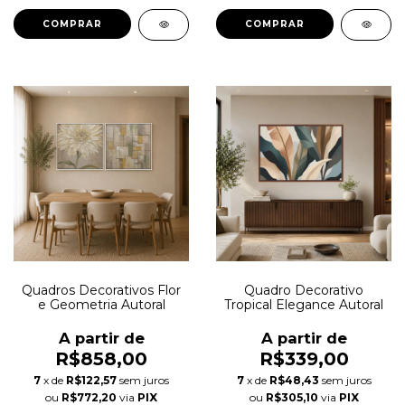
COMPRAR
COMPRAR
Quadros Decorativos Flor
Quadro Decorativo
e Geometria Autoral
Tropical Elegance Autoral
A partir de
A partir de
R$858,00
R$339,00
7
x de
R$122,57
sem juros
7
x de
R$48,43
sem juros
ou
R$772,20
via
PIX
ou
R$305,10
via
PIX