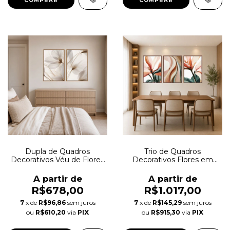
COMPRAR
COMPRAR
Dupla de Quadros
Trio de Quadros
Decorativos Véu de Flores
Decorativos Flores em
Autoral
Movimento Autoral
A partir de
A partir de
R$678,00
R$1.017,00
7
x de
R$96,86
sem juros
7
x de
R$145,29
sem juros
ou
R$610,20
via
PIX
ou
R$915,30
via
PIX