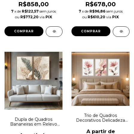
R$858,00
R$678,00
7
x de
R$122,57
sem juros
7
x de
R$96,86
sem juros
ou
R$772,20
via
PIX
ou
R$610,20
via
PIX
COMPRAR
COMPRAR
Trio de Quadros
Dupla de Quadros
Decorativos Delicadeza
Bananeiras em Relevo
em Corrente Autoral
Marfim Autoral
A partir de