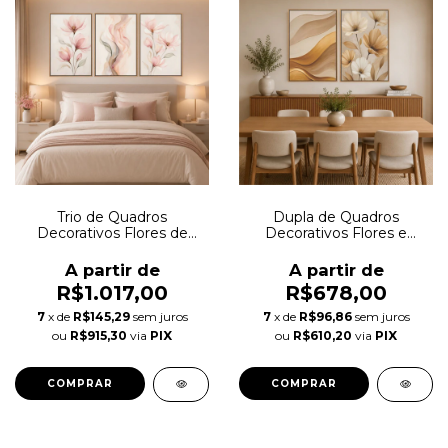
Trio de Quadros
Dupla de Quadros
Decorativos Flores de
Decorativos Flores e
Seda Autoral
Dunas Autoral
A partir de
A partir de
R$1.017,00
R$678,00
7
x de
R$145,29
sem juros
7
x de
R$96,86
sem juros
ou
R$915,30
via
PIX
ou
R$610,20
via
PIX
COMPRAR
COMPRAR