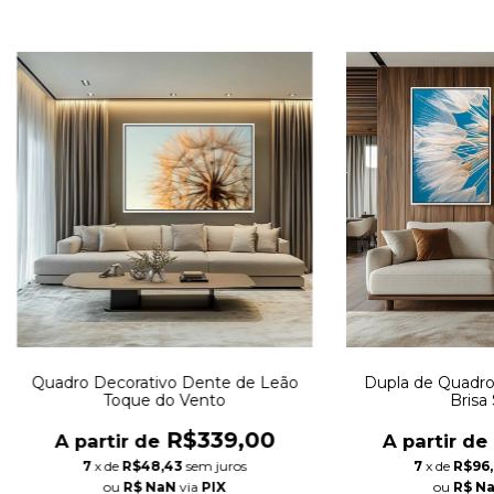
Quadro Decorativo Dente de Leão
Dupla de Quadro
Toque do Vento
Brisa
R$339,00
A partir de
A partir de
7
x de
R$48,43
sem juros
7
x de
R$96
ou
R$ NaN
via
PIX
ou
R$ N