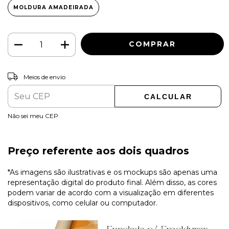
MOLDURA AMADEIRADA
ALTERAR CEP
Entregas para o CEP:
Meios de envio
CALCULAR
Não sei meu CEP
Preço referente aos dois quadros
*As imagens são ilustrativas e os mockups são apenas uma
representação digital do produto final. Além disso, as cores
podem variar de acordo com a visualização em diferentes
dispositivos, como celular ou computador.