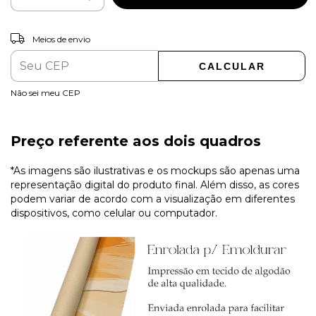
ALTERAR CEP
Entregas para o CEP:
Meios de envio
CALCULAR
Não sei meu CEP
Preço referente aos dois quadros
*As imagens são ilustrativas e os mockups são apenas uma
representação digital do produto final. Além disso, as cores
podem variar de acordo com a visualização em diferentes
dispositivos, como celular ou computador.