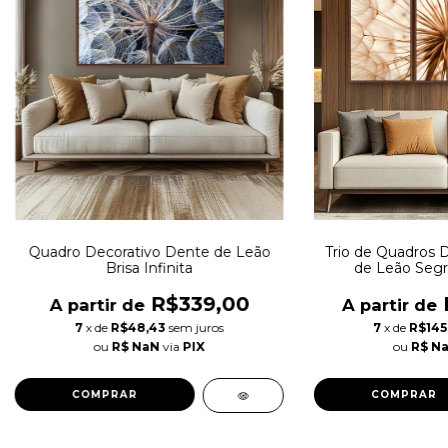
Quadro Decorativo Dente de Leão
Trio de Quadros 
Brisa Infinita
de Leão Segr
R$339,00
A partir de
A partir de
7
x de
R$48,43
sem juros
7
x de
R$145
ou
R$ NaN
via
PIX
ou
R$ N
COMPRAR
COMPRAR