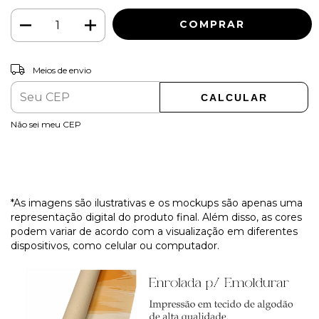
ALTERAR CEP
Entregas para o CEP:
Meios de envio
CALCULAR
Não sei meu CEP
*As imagens são ilustrativas e os mockups são apenas uma
representação digital do produto final. Além disso, as cores
podem variar de acordo com a visualização em diferentes
dispositivos, como celular ou computador.