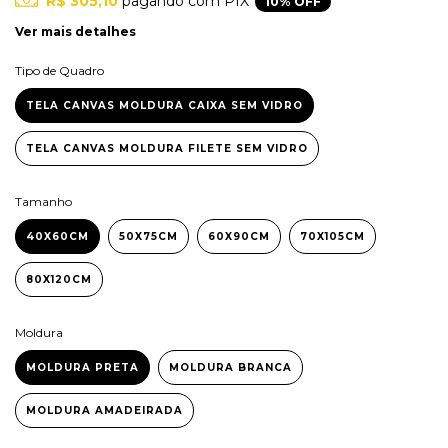
R$ 305,10
pagando com PIX
10% OFF
Ver mais detalhes
Tipo de Quadro
TELA CANVAS MOLDURA CAIXA SEM VIDRO
TELA CANVAS MOLDURA FILETE SEM VIDRO
Tamanho
40X60CM
50X75CM
60X90CM
70X105CM
80X120CM
Moldura
MOLDURA PRETA
MOLDURA BRANCA
MOLDURA AMADEIRADA