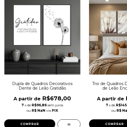
Dupla de Quadros Decorativos
Trio de Quadros 
Dente de Leão Gratidão
de Leão Enc
R$678,00
A partir de
A partir de
7
x de
R$96,86
sem juros
7
x de
R$145
ou
R$ NaN
via
PIX
ou
R$ N
COMPRAR
COMPRAR